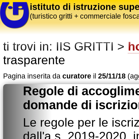
istituto di istruzione supe
(turistico gritti + commerciale fosca
ti trovi in:
IIS GRITTI >
h
trasparente
Pagina inserita da
curatore
il
25/11/18
(agg
Regole di accoglime
domande di iscrizi
Le regole per le iscriz
dall'a.s. 2019-2020, i